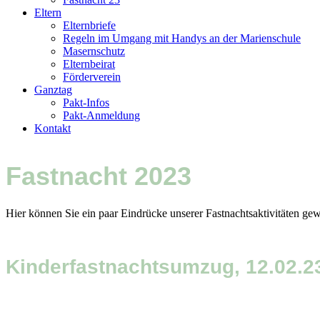
Eltern
Elternbriefe
Regeln im Umgang mit Handys an der Marienschule
Masernschutz
Elternbeirat
Förderverein
Ganztag
Pakt-Infos
Pakt-Anmeldung
Kontakt
Fastnacht 2023
Hier können Sie ein paar Eindrücke unserer Fastnachtsaktivitäten ge
Kinderfastnachtsumzug, 12.02.2