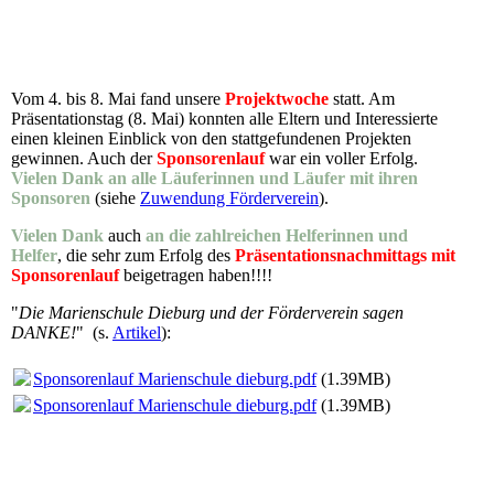
Vom 4. bis 8. Mai fand unsere
Projektwoche
statt. Am
Präsentationstag (8. Mai) konnten alle Eltern und Interessierte
einen kleinen Einblick von den stattgefundenen Projekten
gewinnen. Auch der
Sponsorenlauf
war ein voller Erfolg.
Vielen Dank an alle Läuferinnen und Läufer mit ihren
Sponsoren
(siehe
Zuwendung Förderverein
).
Vielen Dank
auch
an die zahlreichen Helferinnen und
Helfer
, die sehr zum Erfolg des
Präsentationsnachmittags mit
Sponsorenlauf
beigetragen haben!!!!
"
Die Marienschule Dieburg und der Förderverein sagen
DANKE!
" (s.
Artikel
):
Sponsorenlauf Marienschule dieburg.pdf
(1.39MB)
Sponsorenlauf Marienschule dieburg.pdf
(1.39MB)
Sponsorenlauf 1