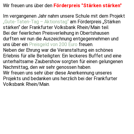
Wir freuen uns über den
Förderpreis "Stärken stärken"
Im vergangenen Jahr nahm unsere Schule mit dem Projekt
„Gute-Taten-Tag –
Aktionstag“
am Förderpreis „Stärken
stärken“ der Frankfurter Volksbank Rhein/Main teil.
Bei der feierlichen Preisverleihung in Obertshausen
durften wir nun die Auszeichnung entgegennehmen und
uns über ein
Preisgeld von 200 Euro
freuen.
Neben der Ehrung war die Veranstaltung ein schönes
Erlebnis für alle Beteiligten: Ein leckeres Buffet und eine
unterhaltsame Zaubershow sorgten für einen gelungenen
Nachmittag, den wir sehr genossen haben.
Wir freuen uns sehr über diese Anerkennung unseres
Projekts und bedanken uns herzlich bei der Frankfurter
Volksbank Rhein/Main.
PHOTO-2026-05-21-11-43-40
PHOTO-2026-05-21-11-44-08
PHOTO-2026-05-21-11-45-23
PHOTO-2026-05-21-14-02-19